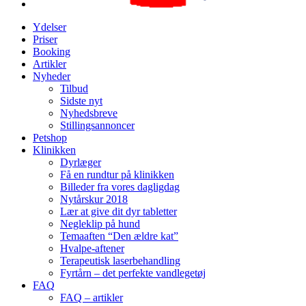
Ydelser
Priser
Booking
Artikler
Nyheder
Tilbud
Sidste nyt
Nyhedsbreve
Stillingsannoncer
Petshop
Klinikken
Dyrlæger
Få en rundtur på klinikken
Billeder fra vores dagligdag
Nytårskur 2018
Lær at give dit dyr tabletter
Negleklip på hund
Temaaften “Den ældre kat”
Hvalpe-aftener
Terapeutisk laserbehandling
Fyrtårn – det perfekte vandlegetøj
FAQ
FAQ – artikler