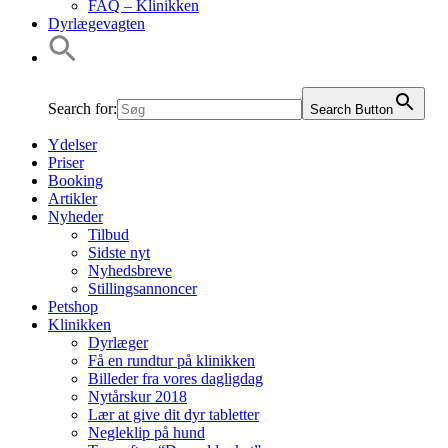
FAQ – Klinikken
Dyrlægevagten
Search for:
Search Button
Ydelser
Priser
Booking
Artikler
Nyheder
Tilbud
Sidste nyt
Nyhedsbreve
Stillingsannoncer
Petshop
Klinikken
Dyrlæger
Få en rundtur på klinikken
Billeder fra vores dagligdag
Nytårskur 2018
Lær at give dit dyr tabletter
Negleklip på hund