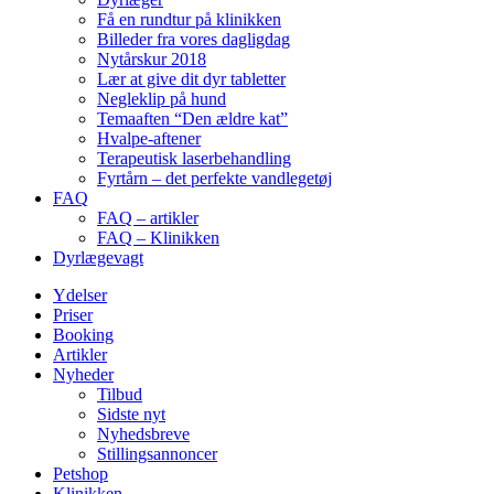
Få en rundtur på klinikken
Billeder fra vores dagligdag
Nytårskur 2018
Lær at give dit dyr tabletter
Negleklip på hund
Temaaften “Den ældre kat”
Hvalpe-aftener
Terapeutisk laserbehandling
Fyrtårn – det perfekte vandlegetøj
FAQ
FAQ – artikler
FAQ – Klinikken
Dyrlægevagt
Ydelser
Priser
Booking
Artikler
Nyheder
Tilbud
Sidste nyt
Nyhedsbreve
Stillingsannoncer
Petshop
Klinikken