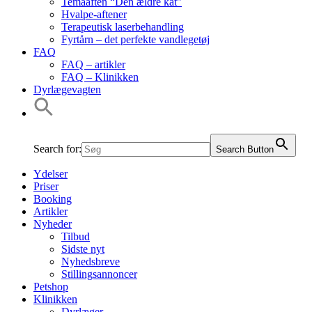
Temaaften “Den ældre kat”
Hvalpe-aftener
Terapeutisk laserbehandling
Fyrtårn – det perfekte vandlegetøj
FAQ
FAQ – artikler
FAQ – Klinikken
Dyrlægevagten
Search for:
Search Button
Ydelser
Priser
Booking
Artikler
Nyheder
Tilbud
Sidste nyt
Nyhedsbreve
Stillingsannoncer
Petshop
Klinikken
Dyrlæger