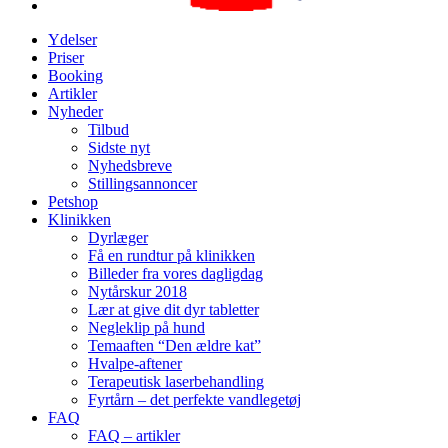
Ydelser
Priser
Booking
Artikler
Nyheder
Tilbud
Sidste nyt
Nyhedsbreve
Stillingsannoncer
Petshop
Klinikken
Dyrlæger
Få en rundtur på klinikken
Billeder fra vores dagligdag
Nytårskur 2018
Lær at give dit dyr tabletter
Negleklip på hund
Temaaften “Den ældre kat”
Hvalpe-aftener
Terapeutisk laserbehandling
Fyrtårn – det perfekte vandlegetøj
FAQ
FAQ – artikler