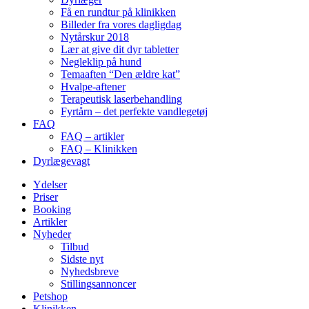
Få en rundtur på klinikken
Billeder fra vores dagligdag
Nytårskur 2018
Lær at give dit dyr tabletter
Negleklip på hund
Temaaften “Den ældre kat”
Hvalpe-aftener
Terapeutisk laserbehandling
Fyrtårn – det perfekte vandlegetøj
FAQ
FAQ – artikler
FAQ – Klinikken
Dyrlægevagt
Ydelser
Priser
Booking
Artikler
Nyheder
Tilbud
Sidste nyt
Nyhedsbreve
Stillingsannoncer
Petshop
Klinikken