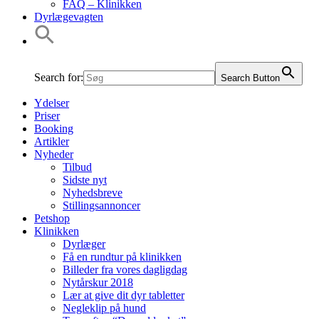
FAQ – Klinikken
Dyrlægevagten
Search for:
Search Button
Ydelser
Priser
Booking
Artikler
Nyheder
Tilbud
Sidste nyt
Nyhedsbreve
Stillingsannoncer
Petshop
Klinikken
Dyrlæger
Få en rundtur på klinikken
Billeder fra vores dagligdag
Nytårskur 2018
Lær at give dit dyr tabletter
Negleklip på hund