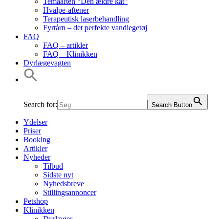
Temaaften “Den ældre kat”
Hvalpe-aftener
Terapeutisk laserbehandling
Fyrtårn – det perfekte vandlegetøj
FAQ
FAQ – artikler
FAQ – Klinikken
Dyrlægevagten
Search for:
Search Button
Ydelser
Priser
Booking
Artikler
Nyheder
Tilbud
Sidste nyt
Nyhedsbreve
Stillingsannoncer
Petshop
Klinikken
Dyrlæger