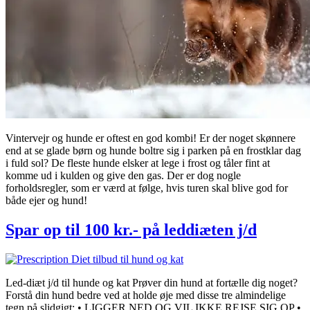
Vintervejr og hunde er oftest en god kombi! Er der noget skønnere
end at se glade børn og hunde boltre sig i parken på en frostklar dag
i fuld sol? De fleste hunde elsker at lege i frost og tåler fint at
komme ud i kulden og give den gas. Der er dog nogle
forholdsregler, som er værd at følge, hvis turen skal blive god for
både ejer og hund!
Spar op til 100 kr.- på leddiæten j/d
Led-diæt j/d til hunde og kat Prøver din hund at fortælle dig noget?
Forstå din hund bedre ved at holde øje med disse tre almindelige
tegn på slidgigt: • LIGGER NED OG VIL IKKE REJSE SIG OP •