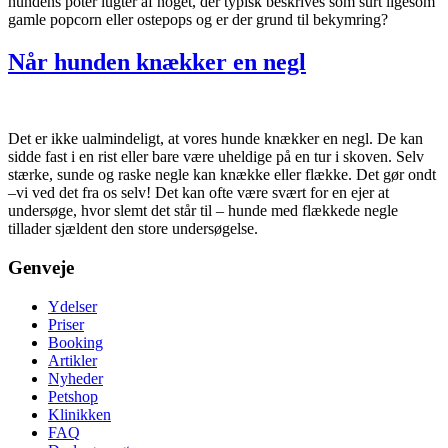
hundens poter lugter af noget, der typisk beskrives som surt ligesom
gamle popcorn eller ostepops og er der grund til bekymring?
Når hunden knækker en negl
Det er ikke ualmindeligt, at vores hunde knækker en negl. De kan
sidde fast i en rist eller bare være uheldige på en tur i skoven. Selv
stærke, sunde og raske negle kan knække eller flække. Det gør ondt
–vi ved det fra os selv! Det kan ofte være svært for en ejer at
undersøge, hvor slemt det står til – hunde med flækkede negle
tillader sjældent den store undersøgelse.
Genveje
Ydelser
Priser
Booking
Artikler
Nyheder
Petshop
Klinikken
FAQ