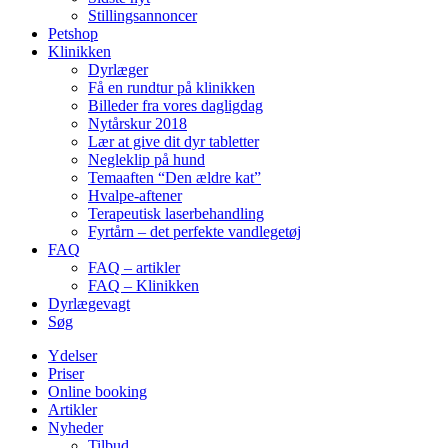
Stillingsannoncer
Petshop
Klinikken
Dyrlæger
Få en rundtur på klinikken
Billeder fra vores dagligdag
Nytårskur 2018
Lær at give dit dyr tabletter
Negleklip på hund
Temaaften “Den ældre kat”
Hvalpe-aftener
Terapeutisk laserbehandling
Fyrtårn – det perfekte vandlegetøj
FAQ
FAQ – artikler
FAQ – Klinikken
Dyrlægevagt
Søg
Ydelser
Priser
Online booking
Artikler
Nyheder
Tilbud