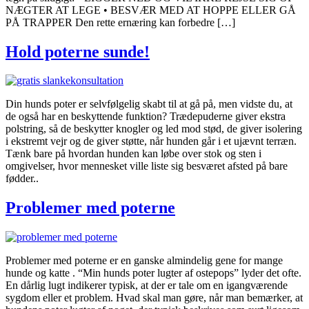
NÆGTER AT LEGE • BESVÆR MED AT HOPPE ELLER GÅ
PÅ TRAPPER Den rette ernæring kan forbedre […]
Hold poterne sunde!
Din hunds poter er selvfølgelig skabt til at gå på, men vidste du, at
de også har en beskyttende funktion? Trædepuderne giver ekstra
polstring, så de beskytter knogler og led mod stød, de giver isolering
i ekstremt vejr og de giver støtte, når hunden går i et ujævnt terræn.
Tænk bare på hvordan hunden kan løbe over stok og sten i
omgivelser, hvor mennesket ville liste sig besværet afsted på bare
fødder..
Problemer med poterne
Problemer med poterne er en ganske almindelig gene for mange
hunde og katte . “Min hunds poter lugter af ostepops” lyder det ofte.
En dårlig lugt indikerer typisk, at der er tale om en igangværende
sygdom eller et problem. Hvad skal man gøre, når man bemærker, at