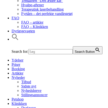
Temaaften “Den ældre kat”
Hvalpe-aftener
Terapeutisk laserbehandling
Fyrtårn – det perfekte vandlegetøj
FAQ
FAQ – artikler
FAQ – Klinikken
Dyrlægevagten
Search for:
Search Button
Ydelser
Priser
Booking
Artikler
Nyheder
Tilbud
Sidste nyt
Nyhedsbreve
Stillingsannoncer
Petshop
Klinikken
Dyrlæger