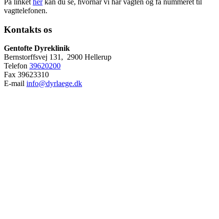
På linket
her
kan du se, hvornår vi har vagten og få nummeret til
vagttelefonen.
Kontakts os
Gentofte Dyreklinik
Bernstorffsvej 131, 2900 Hellerup
Telefon
39620200
Fax 39623310
E-mail
info@dyrlaege.dk