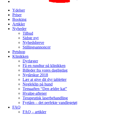
Ydelser
Priser
Booking
Artikler
Nyheder
Tilbud
Sidste nyt
Nyhedsbreve
Stillingsannoncer
Petshop
Klinikken
Dyrlæger
Få en rundtur på klinikken
Billeder fra vores dagligdag
Nytårskur 2018
Lær at give dit dyr tabletter
Negleklip på hund
Temaaften “Den ældre kat”
Hvalpe-aftener
Terapeutisk laserbehandling
Fyrtårn – det perfekte vandlegetøj
FAQ
FAQ – artikler