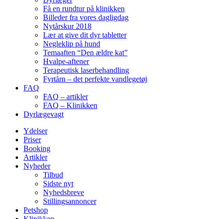
Få en rundtur på klinikken
Billeder fra vores dagligdag
Nytårskur 2018
Lær at give dit dyr tabletter
Negleklip på hund
Temaaften “Den ældre kat”
Hvalpe-aftener
Terapeutisk laserbehandling
Fyrtårn – det perfekte vandlegetøj
FAQ
FAQ – artikler
FAQ – Klinikken
Dyrlægevagt
Ydelser
Priser
Booking
Artikler
Nyheder
Tilbud
Sidste nyt
Nyhedsbreve
Stillingsannoncer
Petshop
Klinikken