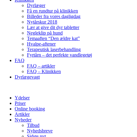
Dyrlæger
Få en rundtur på klinikken
Billeder fra vores dagligdag
Nytårskur 2018
Lær at give dit dyr tabletter
Negleklip på hund
Temaaften “Den ældre kat”
Hvalpe-aftener
Terapeutisk laserbehandling
Fyrtårn – det perfekte vandlegetøj
FAQ
FAQ – artikler
FAQ – Klinikken
Dyrlægevagt
Ydelser
Priser
Online booking
Artikler
Nyheder
Tilbud
Nyhedsbreve
Sidste nyt