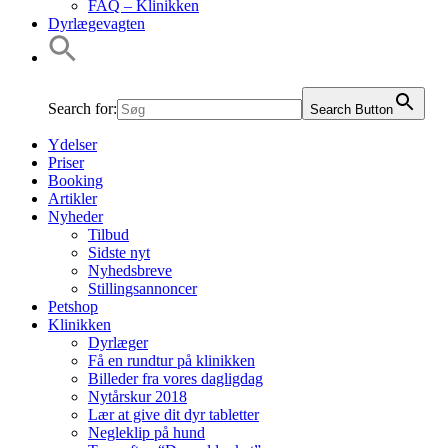
FAQ – Klinikken
Dyrlægevagten
Search for:
Search Button
Ydelser
Priser
Booking
Artikler
Nyheder
Tilbud
Sidste nyt
Nyhedsbreve
Stillingsannoncer
Petshop
Klinikken
Dyrlæger
Få en rundtur på klinikken
Billeder fra vores dagligdag
Nytårskur 2018
Lær at give dit dyr tabletter
Negleklip på hund