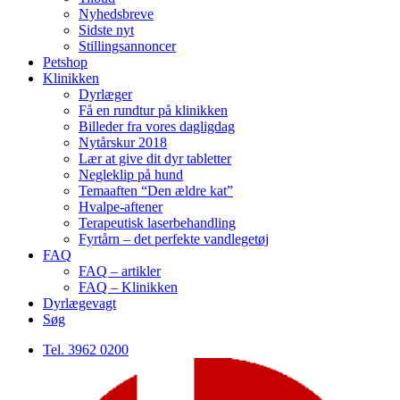
Nyhedsbreve
Sidste nyt
Stillingsannoncer
Petshop
Klinikken
Dyrlæger
Få en rundtur på klinikken
Billeder fra vores dagligdag
Nytårskur 2018
Lær at give dit dyr tabletter
Negleklip på hund
Temaaften “Den ældre kat”
Hvalpe-aftener
Terapeutisk laserbehandling
Fyrtårn – det perfekte vandlegetøj
FAQ
FAQ – artikler
FAQ – Klinikken
Dyrlægevagt
Søg
Tel. 3962 0200