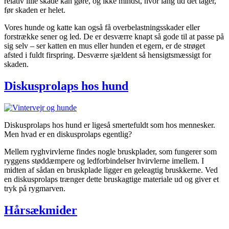
relativ lille skade kan gøre, og ikke mindst, hvor lang tid det tager,
før skaden er helet.
Vores hunde og katte kan også få overbelastningsskader eller
forstrække sener og led. De er desværre knapt så gode til at passe på
sig selv – ser katten en mus eller hunden et egern, er de strøget
afsted i fuldt firspring. Desværre sjældent så hensigtsmæssigt for
skaden.
Diskusprolaps hos hund
Diskusprolaps hos hund er ligeså smertefuldt som hos mennesker.
Men hvad er en diskusprolaps egentlig?
Mellem ryghvirvlerne findes nogle bruskplader, som fungerer som
ryggens støddæmpere og ledforbindelser hvirvlerne imellem. I
midten af sådan en bruskplade ligger en geleagtig bruskkerne. Ved
en diskusprolaps trænger dette bruskagtige materiale ud og giver et
tryk på rygmarven.
Hårsækmider