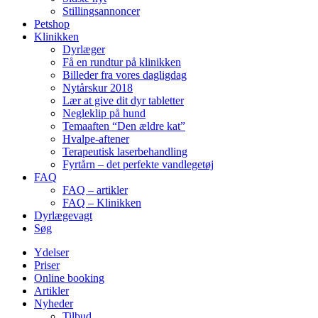
Stillingsannoncer
Petshop
Klinikken
Dyrlæger
Få en rundtur på klinikken
Billeder fra vores dagligdag
Nytårskur 2018
Lær at give dit dyr tabletter
Negleklip på hund
Temaaften “Den ældre kat”
Hvalpe-aftener
Terapeutisk laserbehandling
Fyrtårn – det perfekte vandlegetøj
FAQ
FAQ – artikler
FAQ – Klinikken
Dyrlægevagt
Søg
Ydelser
Priser
Online booking
Artikler
Nyheder
Tilbud