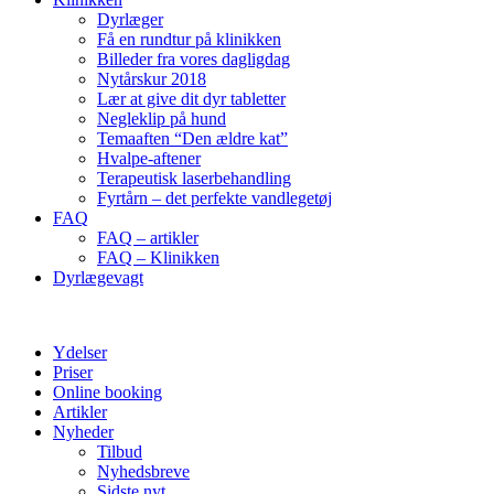
Dyrlæger
Få en rundtur på klinikken
Billeder fra vores dagligdag
Nytårskur 2018
Lær at give dit dyr tabletter
Negleklip på hund
Temaaften “Den ældre kat”
Hvalpe-aftener
Terapeutisk laserbehandling
Fyrtårn – det perfekte vandlegetøj
FAQ
FAQ – artikler
FAQ – Klinikken
Dyrlægevagt
Ydelser
Priser
Online booking
Artikler
Nyheder
Tilbud
Nyhedsbreve
Sidste nyt