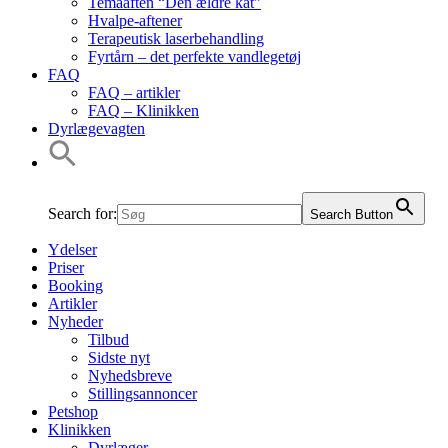
Temaaften “Den ældre kat”
Hvalpe-aftener
Terapeutisk laserbehandling
Fyrtårn – det perfekte vandlegetøj
FAQ
FAQ – artikler
FAQ – Klinikken
Dyrlægevagten
Search for:
Search Button
Ydelser
Priser
Booking
Artikler
Nyheder
Tilbud
Sidste nyt
Nyhedsbreve
Stillingsannoncer
Petshop
Klinikken
Dyrlæger