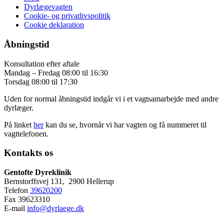
Dyrlægevagten
Cookie- og privatlivspolitik
Cookie deklaration
Åbningstid
Konsultation efter aftale
Mandag – Fredag 08:00 til 16:30
Torsdag 08:00 til 17:30
Uden for normal åbningstid indgår vi i et vagtsamarbejde med andre
dyrlæger.
På linket
her
kan du se, hvornår vi har vagten og få nummeret til
vagttelefonen.
Kontakts os
Gentofte Dyreklinik
Bernstorffsvej 131, 2900 Hellerup
Telefon
39620200
Fax 39623310
E-mail
info@dyrlaege.dk