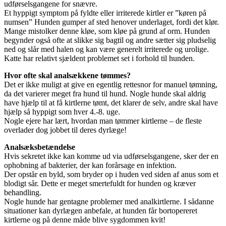
udførselsgangene for snævre.
Et hyppigt symptom på fyldte eller irriterede kirtler er ”køren på
numsen” Hunden gumper af sted henover underlaget, fordi det klør.
Mange mistolker denne kløe, som kløe på grund af orm. Hunden
begynder også ofte at slikke sig bagtil og andre sætter sig pludselig
ned og slår med halen og kan være generelt irriterede og urolige.
Katte har relativt sjældent problemet set i forhold til hunden.
Hvor ofte skal analsækkene tømmes?
Det er ikke muligt at give en egentlig rettesnor for manuel tømning,
da det varierer meget fra hund til hund. Nogle hunde skal aldrig
have hjælp til at få kirtlerne tømt, det klarer de selv, andre skal have
hjælp så hyppigt som hver 4.-8. uge.
Nogle ejere har lært, hvordan man tømmer kirtlerne – de fleste
overlader dog jobbet til deres dyrlæge!
Analsæksbetændelse
Hvis sekretet ikke kan komme ud via udførselsgangene, sker der en
ophobning af bakterier, der kan forårsage en infektion.
Der opstår en byld, som bryder op i huden ved siden af anus som et
blodigt sår. Dette er meget smertefuldt for hunden og kræver
behandling.
Nogle hunde har gentagne problemer med analkirtlerne. I sådanne
situationer kan dyrlægen anbefale, at hunden får bortopereret
kirtlerne og på denne måde blive sygdommen kvit!