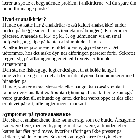
lærer at spotte et begyndende problem i anlkirtlerne, vil du spare din
hund for mange pinsler!
Hvad er analkirtler?
Hunde og katte har 2 analkirtler (også kaldet analsække) under
huden på begge sider af anus (endetarmsåbningen). Kirtlerne er
placeret, svarende til kl.4 og kl. 8, og udmunder, via en smal
udførselsgang, lige på kanten af slimhinden i anus.
Analkirtlerne producerer et ildelugtende, grynet sekret. Det
udtømmes, hos det raske dyr, når afføringen passerer forbi. Sekretet
lægger sig på afføringen og er et led i dyrets territoriale
afmærkning.
Den stærke fiskeagtige lugt er designet til at holde længe i
omgivelserne og er en del af den måde, dyrene kommunikerer med
hinanden på.
Hunde, som er meget stressede eller bange, kan også spontant
tømme deres analkirtler. Spontan tømning af analkirtlerne kan også
være grunden til, at hunde og katte, der har været oppe at slås eller
er blevet påkørt, ofte lugter meget markant.
Symptomer på fyldte analsække
Det sker at analsækkene ikke tømmer sig, som de burde. Årsagerne
kan være flere, men en hyppig grund kan være, at hunden eller
katten har fået tynd mave, hvorfor afføringen ikke presser på
kirtlerne, så de tømmes. Sekretet kan også være for tykt eller