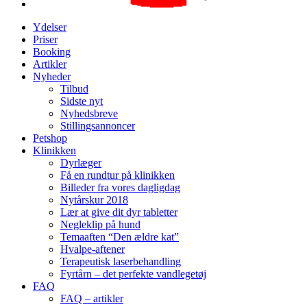
Ydelser
Priser
Booking
Artikler
Nyheder
Tilbud
Sidste nyt
Nyhedsbreve
Stillingsannoncer
Petshop
Klinikken
Dyrlæger
Få en rundtur på klinikken
Billeder fra vores dagligdag
Nytårskur 2018
Lær at give dit dyr tabletter
Negleklip på hund
Temaaften “Den ældre kat”
Hvalpe-aftener
Terapeutisk laserbehandling
Fyrtårn – det perfekte vandlegetøj
FAQ
FAQ – artikler