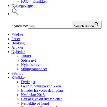
FAQ – Klinikken
Dyrlægevagten
Search for:
Search Button
Ydelser
Priser
Booking
Artikler
Nyheder
Tilbud
Sidste nyt
Nyhedsbreve
Stillingsannoncer
Petshop
Klinikken
Dyrlæger
Få en rundtur på klinikken
Billeder fra vores dagligdag
Nytårskur 2018
Lær at give dit dyr tabletter
Negleklip på hund