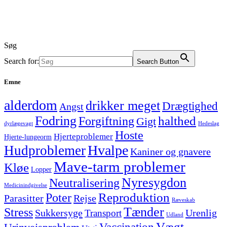
Søg
Search for:
Search Button
Emne
alderdom
drikker meget
Drægtighed
Angst
Fodring
halthed
Forgiftning
Gigt
dyrlægevagt
Hedeslag
Hoste
Hjerteproblemer
Hjerte-lungeorm
Hvalpe
Hudproblemer
Kaniner og gnavere
Mave-tarm problemer
Kløe
Lopper
Nyresygdon
Neutralisering
Medicinindgivelse
Reproduktion
Poter
Parasitter
Rejse
Ræveskab
Tænder
Stress
Sukkersyge
Urenlig
Transport
Udland
Vægt