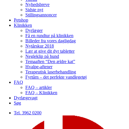
Nyhedsbreve
Sidste nyt
Stillingsannoncer
Petshop
Klinikken
Dyrlæger
Få en rundtur på klinikken
Billeder fra vores dagligdag
Nytårskur 2018
Lær at give dit dyr tabletter
Negleklip på hund
Temaaften “Den ældre kat”
Hvalpe-aftener
Terapeutisk laserbehandling
Fyrtårn – det perfekte vandlegetøj
FAQ
FAQ – artikler
FAQ – Klinikken
Dyrlægevagt
Søg
Tel. 3962 0200