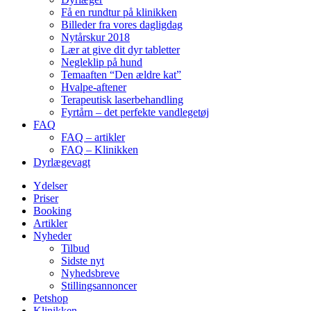
Få en rundtur på klinikken
Billeder fra vores dagligdag
Nytårskur 2018
Lær at give dit dyr tabletter
Negleklip på hund
Temaaften “Den ældre kat”
Hvalpe-aftener
Terapeutisk laserbehandling
Fyrtårn – det perfekte vandlegetøj
FAQ
FAQ – artikler
FAQ – Klinikken
Dyrlægevagt
Ydelser
Priser
Booking
Artikler
Nyheder
Tilbud
Sidste nyt
Nyhedsbreve
Stillingsannoncer
Petshop
Klinikken