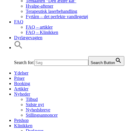
Temaaften “Den ældre kat”
Hvalpe-aftener
Terapeutisk laserbehandling
Fyrtårn – det perfekte vandlegetøj
FAQ
FAQ – artikler
FAQ – Klinikken
Dyrlægevagten
Search for:
Search Button
Ydelser
Priser
Booking
Artikler
Nyheder
Tilbud
Sidste nyt
Nyhedsbreve
Stillingsannoncer
Petshop
Klinikken
Dyrlæger