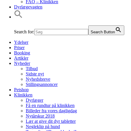
FAQ – Klinikken
Dyrlægevagten
Search for:
Search Button
Ydelser
Priser
Booking
Artikler
Nyheder
Tilbud
Sidste nyt
Nyhedsbreve
Stillingsannoncer
Petshop
Klinikken
Dyrlæger
Få en rundtur på klinikken
Billeder fra vores dagligdag
Nytårskur 2018
Lær at give dit dyr tabletter
Negleklip på hund