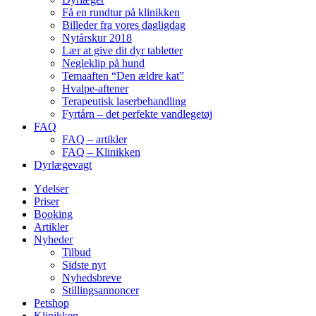
Få en rundtur på klinikken
Billeder fra vores dagligdag
Nytårskur 2018
Lær at give dit dyr tabletter
Negleklip på hund
Temaaften “Den ældre kat”
Hvalpe-aftener
Terapeutisk laserbehandling
Fyrtårn – det perfekte vandlegetøj
FAQ
FAQ – artikler
FAQ – Klinikken
Dyrlægevagt
Ydelser
Priser
Booking
Artikler
Nyheder
Tilbud
Sidste nyt
Nyhedsbreve
Stillingsannoncer
Petshop
Klinikken