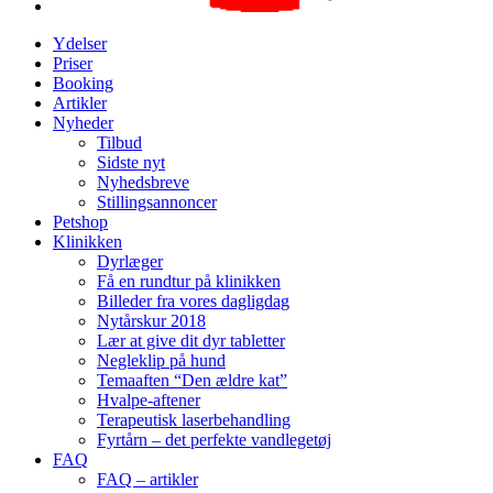
Ydelser
Priser
Booking
Artikler
Nyheder
Tilbud
Sidste nyt
Nyhedsbreve
Stillingsannoncer
Petshop
Klinikken
Dyrlæger
Få en rundtur på klinikken
Billeder fra vores dagligdag
Nytårskur 2018
Lær at give dit dyr tabletter
Negleklip på hund
Temaaften “Den ældre kat”
Hvalpe-aftener
Terapeutisk laserbehandling
Fyrtårn – det perfekte vandlegetøj
FAQ
FAQ – artikler